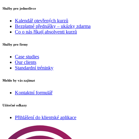
Služby pro jednotlivce
Kalendář otevřených kurzů
Bezplatné přednášky – ukázky zdarma
Co o nás říkají absolventi kurzů
Služby pro firmy
Case studies
Our clients
Standardní tréninky
Mohlo by vás zajímat
Kontaktní formulář
Užitečné odkazy
Přihlášení do klientské aplikace