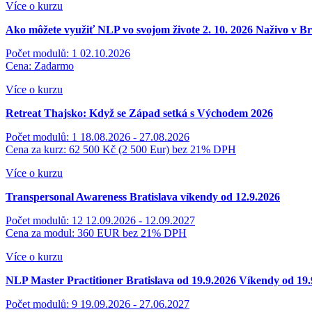
Více o kurzu
Ako môžete využiť NLP vo svojom živote 2. 10. 2026
Naživo v Br
Počet modulů: 1
02.10.2026
Cena: Zadarmo
Více o kurzu
Retreat Thajsko: Když se Západ setká s Východem 2026
Počet modulů: 1
18.08.2026 - 27.08.2026
Cena za kurz: 62 500 Kč (2 500 Eur)
bez 21% DPH
Více o kurzu
Transpersonal Awareness
Bratislava víkendy od 12.9.2026
Počet modulů: 12
12.09.2026 - 12.09.2027
Cena za modul: 360 EUR
bez 21% DPH
Více o kurzu
NLP Master Practitioner Bratislava od 19.9.2026
Víkendy od 19.
Počet modulů: 9
19.09.2026 - 27.06.2027