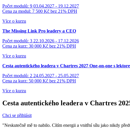
Počet modulů: 9
03.04.2027 - 19.12.2027
Cena za modul: 7 500 Kč
bez 21% DPH
Více o kurzu
The Missing Link
Pro leadery a CEO
Počet modulů: 3
22.10.2026 - 17.12.2026
Cena za kurz: 30 000 Kč
bez 21% DPH
Více o kurzu
Cesta autentického leadera v Chartres 2027
One-on-one s lektor
Počet modulů: 2
24.05.2027 - 25.05.2027
Cena za kurz: 50 000 Kč
bez 21% DPH
Více o kurzu
Cesta autentického leadera v Chartres 202
Chci se přihlásit
"Neskutečně mě to nabilo. Cítím energii a vnitřní sílu jako nikdy před