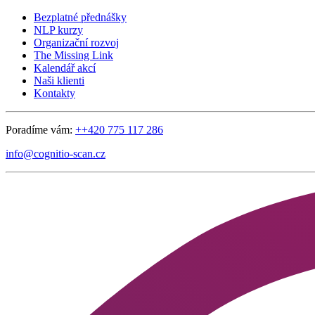
Bezplatné přednášky
NLP kurzy
Organizační rozvoj
The Missing Link
Kalendář akcí
Naši klienti
Kontakty
Poradíme vám:
++420 775 117 286
info@cognitio-scan.cz