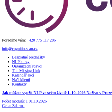
Poradíme vám:
+420 775 117 286
info@cognitio-scan.cz
Bezplatné přednášky
NLP kurzy
Organizační rozvoj
The Missing Link
Kalendář akcí
Naši klienti
Kontakty
Jak můžete využít NLP ve svém životě 1. 10. 2026
Naživo v Praze
Počet modulů: 1
01.10.2026
Cena: Zdarma