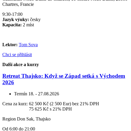
Chartres, Francie
9:30-17:00
Jazyk výuky:
česky
Kapacita:
2 míst
Lektor:
Tom Sova
Chci se přihlásit
Další akce a kurzy
Retreat Thajsko: Když se Západ setká s Východem
2026
Termín
18. - 27.08.2026
Cena za kurz:
62 500 Kč (2 500 Eur)
bez 21% DPH
Cena za kurz:
75 625 Kč
s 21% DPH
Region Don Sak, Thajsko
Od 6:00 do 21:00