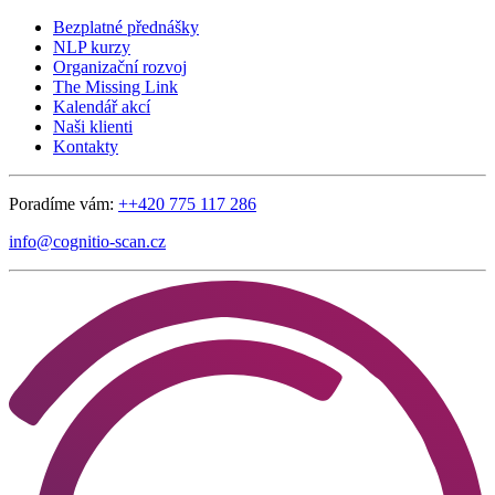
Bezplatné přednášky
NLP kurzy
Organizační rozvoj
The Missing Link
Kalendář akcí
Naši klienti
Kontakty
Poradíme vám:
++420 775 117 286
info@cognitio-scan.cz