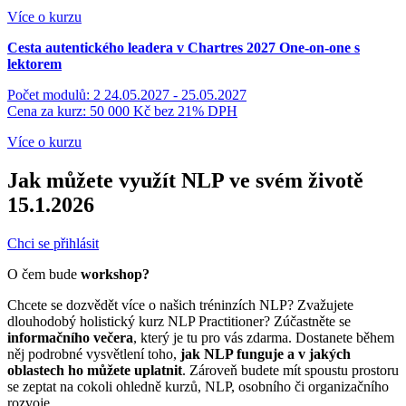
Více o kurzu
Cesta autentického leadera v Chartres 2027
One-on-one s
lektorem
Počet modulů: 2
24.05.2027 - 25.05.2027
Cena za kurz: 50 000 Kč
bez 21% DPH
Více o kurzu
Jak můžete využít NLP ve svém životě
15.1.2026
Chci se přihlásit
O čem bude
workshop?
Chcete se dozvědět více o našich tréninzích NLP? Zvažujete
dlouhodobý holistický kurz NLP Practitioner? Zúčastněte se
informačního večera
, který je tu pro vás zdarma. Dostanete během
něj podrobné vysvětlení toho,
jak NLP funguje a v jakých
oblastech ho můžete uplatnit
. Zároveň budete mít spoustu prostoru
se zeptat na cokoli ohledně kurzů, NLP, osobního či organizačního
rozvoje.