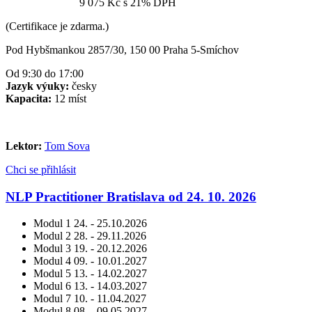
Cena za víkend:
9 075 Kč
s 21% DPH
(Certifikace je zdarma.)
Pod Hybšmankou 2857/30, 150 00 Praha 5-Smíchov
Od 9:30 do 17:00
Jazyk výuky:
česky
Kapacita:
12 míst
Lektor:
Tom Sova
Chci se přihlásit
NLP Practitioner Bratislava od 24. 10. 2026
Modul 1
24. - 25.10.2026
Modul 2
28. - 29.11.2026
Modul 3
19. - 20.12.2026
Modul 4
09. - 10.01.2027
Modul 5
13. - 14.02.2027
Modul 6
13. - 14.03.2027
Modul 7
10. - 11.04.2027
Modul 8
08. - 09.05.2027