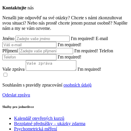
Kontaktujte
nás
Nenašli jste odpověď na své otázky? Chcete s námi zkonzultovat
svou situaci? Nebo nás prostě chcete jenom poznat osobně? Napište
nám a my se vám ozveme.
Jméno
I'm required!
E-mail
I'm required!
Příjmení
I'm required!
Telefon
I'm required!
Vaše zpráva
I'm required!
Souhlasím s pravidly zpracování
osobních údajů
Odeslat zprávu
Služby pro jednotlivce
Kalendář otevřených kurzů
Bezplatné přednášky – ukázky zdarma
Psychometrická měření