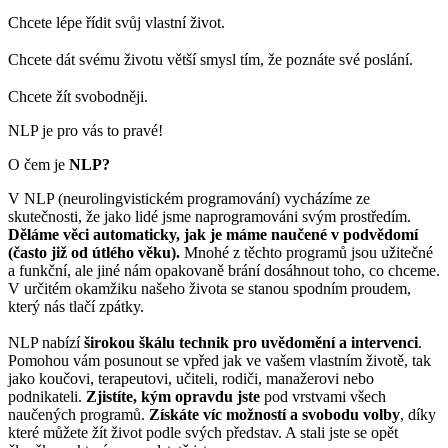
Chcete lépe řídit svůj vlastní život.
Chcete dát svému životu větší smysl tím, že poznáte své poslání.
Chcete žít svobodněji.
NLP je pro vás to pravé!
O čem je
NLP?
V NLP (neurolingvistickém programování) vycházíme ze
skutečnosti, že jako lidé jsme naprogramováni svým prostředím.
Děláme věci automaticky, jak je máme naučené v podvědomí
(často již od útlého věku).
Mnohé z těchto programů jsou užitečné
a funkční, ale jiné nám opakovaně brání dosáhnout toho, co chceme.
V určitém okamžiku našeho života se stanou spodním proudem,
který nás tlačí zpátky.
NLP nabízí
širokou škálu technik pro uvědomění a intervenci
.
Pomohou vám posunout se vpřed jak ve vašem vlastním životě, tak
jako koučovi, terapeutovi, učiteli, rodiči, manažerovi nebo
podnikateli.
Zjistíte, kým opravdu jste
pod vrstvami všech
naučených programů.
Získáte víc možností a svobodu volby
, díky
které můžete žít život podle svých představ. A stali jste se opět