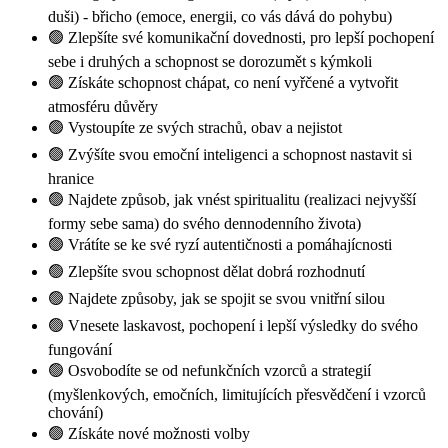
duši) - břicho (emoce, energii, co vás dává do pohybu)
🟢 Zlepšíte své komunikační dovednosti, pro lepší pochopení
sebe i druhých a schopnost se dorozumět s kýmkoli
🟢 Získáte schopnost chápat, co není vyřčené a vytvořit
atmosféru důvěry
🟢 Vystoupíte ze svých strachů, obav a nejistot
🟢 Zvýšíte svou emoční inteligenci a schopnost nastavit si
hranice
🟢 Najdete způsob, jak vnést spiritualitu (realizaci nejvyšší
formy sebe sama) do svého dennodenního života)
🟢 Vrátíte se ke své ryzí autentičnosti a pomáhajícnosti
🟢 Zlepšíte svou schopnost dělat dobrá rozhodnutí
🟢 Najdete způsoby, jak se spojit se svou vnitřní silou
🟢 Vnesete laskavost, pochopení i lepší výsledky do svého
fungování
🟢 Osvobodíte se od nefunkčních vzorců a strategií
(myšlenkových, emočních, limitujících přesvědčení i vzorců
chování)
🟢 Získáte nové možnosti volby