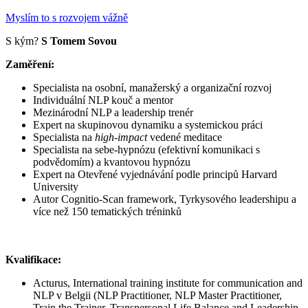
Myslím to s rozvojem vážně
S kým?
S Tomem Sovou
Zaměření:
Specialista na osobní, manažerský a organizační rozvoj
Individuální NLP kouč a mentor
Mezinárodní NLP a leadership trenér
Expert na skupinovou dynamiku a systemickou práci
Specialista na
high-impact
vedené meditace
Specialista na sebe-hypnózu (efektivní komunikaci s
podvědomím) a kvantovou hypnózu
Expert na Otevřené vyjednávání podle principů Harvard
University
Autor Cognitio-Scan framework, Tyrkysového leadershipu a
více než 150 tematických tréninků
Kvalifikace:
Acturus, International training institute for communication and
NLP v Belgii (NLP Practitioner, NLP Master Practitioner,
Train the Trainer, Transpersonal Life Balance and Leadership