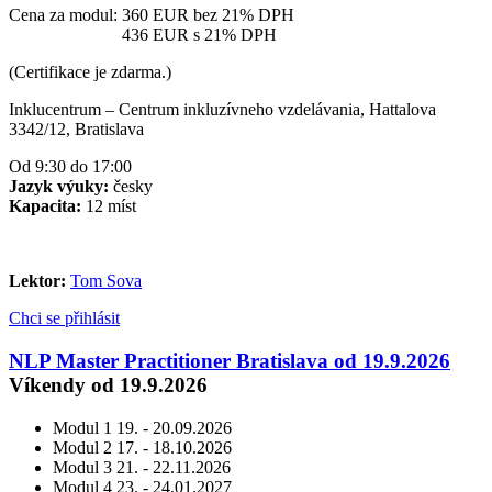
Cena za modul:
360 EUR
bez 21% DPH
Cena za modul:
436 EUR
s 21% DPH
(Certifikace je zdarma.)
Inklucentrum – Centrum inkluzívneho vzdelávania, Hattalova
3342/12, Bratislava
Od 9:30 do 17:00
Jazyk výuky:
česky
Kapacita:
12 míst
Lektor:
Tom Sova
Chci se přihlásit
NLP Master Practitioner Bratislava od 19.9.2026
Víkendy od 19.9.2026
Modul 1
19. - 20.09.2026
Modul 2
17. - 18.10.2026
Modul 3
21. - 22.11.2026
Modul 4
23. - 24.01.2027