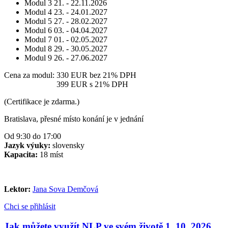
Modul 3
21. - 22.11.2026
Modul 4
23. - 24.01.2027
Modul 5
27. - 28.02.2027
Modul 6
03. - 04.04.2027
Modul 7
01. - 02.05.2027
Modul 8
29. - 30.05.2027
Modul 9
26. - 27.06.2027
Cena za modul:
330 EUR
bez 21% DPH
Cena za modul:
399 EUR
s 21% DPH
(Certifikace je zdarma.)
Bratislava, přesné místo konání je v jednání
Od 9:30 do 17:00
Jazyk výuky:
slovensky
Kapacita:
18 míst
Lektor:
Jana Sova Demčová
Chci se přihlásit
Jak můžete využít NLP ve svém životě 1. 10. 2026