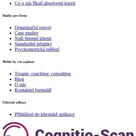
Co o nás říkají absolventi kurzů
Služby pro firmy
Organizační rozvoj
Case studies
Naši firemní klienti
Standardní tréninky
Psychometrická měření
Mohlo by vás zajímat
Terapie, coaching, consulting
Blog
O nás
Kontaktní formulář
Užitečné odkazy
Přihlášení do klientské aplikace