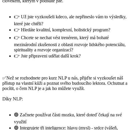
člověkem, kterým v podstatě jste.
👉 Už jste vyzkoušeli kdeco, ale nepřineslo vám to výsledky,
které jste chtěli?
👉 Hledáte kvalitní, komplexní, holistický program?
👉 Chcete se nechat vést trenérem, který má bohaté
mezinárodní zkušenosti z oblasti rozvoje lidského potenciálu,
spirituality a rozvoje organizací?
👉 Jste připraveni udělat další krok?
✅Než se rozhodnete pro kurz NLP u nás, přijďte si vyzkoušet náš
přístup na vlastní kůži a poznat svého budoucího lektora. Ochutnat a
pocítit, o čem NLP je a jak ho můžete využít.
Díky NLP:
🟢 Začnete používat části mozku, které doteď čekají na své
využití
🟢 Integrujete tři inteligence: hlavu (mysl) - srdce (vášeň,