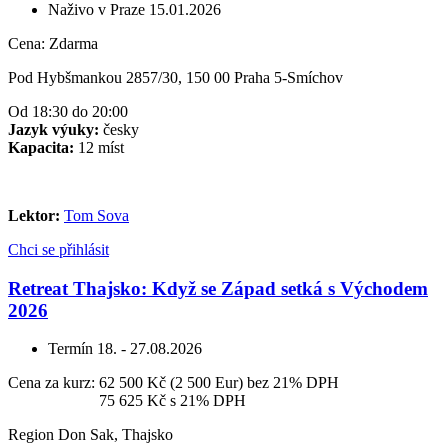
Naživo v Praze
15.01.2026
Cena:
Zdarma
Pod Hybšmankou 2857/30, 150 00 Praha 5-Smíchov
Od 18:30 do 20:00
Jazyk výuky:
česky
Kapacita:
12 míst
Lektor:
Tom Sova
Chci se přihlásit
Retreat Thajsko: Když se Západ setká s Východem
2026
Termín
18. - 27.08.2026
Cena za kurz:
62 500 Kč (2 500 Eur)
bez 21% DPH
Cena za kurz:
75 625 Kč
s 21% DPH
Region Don Sak, Thajsko