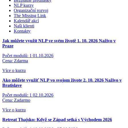
Bezplatné přednášky
NLP kurzy
Organizační rozvoj
The Missing Link
Kalendář akcí
Naši klienti
Kontakty
Jak můžete využít NLP ve svém životě 1. 10. 2026
Naživo v
Praze
Počet modulů: 1
01.10.2026
Cena: Zdarma
Více o kurzu
Ako môžete využiť NLP vo svojom živote 2. 10. 2026
Naživo v
Bratislave
Počet modulů: 1
02.10.2026
Cena: Zadarmo
Více o kurzu
Retreat Thajsko: Když se Západ setká s Východem 2026