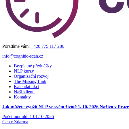
Poradíme vám:
+420 775 117 286
info@cognitio-scan.cz
Bezplatné přednášky
NLP kurzy
Organizační rozvoj
The Missing Link
Kalendář akcí
Naši klienti
Kontakty
Jak můžete využít NLP ve svém životě 1. 10. 2026
Naživo v Praze
Počet modulů: 1
01.10.2026
Cena: Zdarma