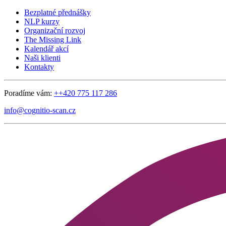
Bezplatné přednášky
NLP kurzy
Organizační rozvoj
The Missing Link
Kalendář akcí
Naši klienti
Kontakty
Poradíme vám:
++420 775 117 286
info@cognitio-scan.cz