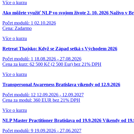
Více o kurzu
Ako môžete využiť NLP vo svojom živote 2. 10. 2026
Naživo v Br
Počet modulů: 1
02.10.2026
Cena: Zadarmo
Více o kurzu
Retreat Thajsko: Když se Západ setká s Východem 2026
Počet modulů: 1
18.08.2026 - 27.08.2026
Cena za kurz: 62 500 Kč (2 500 Eur)
bez 21% DPH
Více o kurzu
Transpersonal Awareness
Bratislava víkendy od 12.9.2026
Počet modulů: 12
12.09.2026 - 12.09.2027
Cena za modul: 360 EUR
bez 21% DPH
Více o kurzu
NLP Master Practitioner Bratislava od 19.9.2026
Víkendy od 19.
Počet modulů: 9
19.09.2026 - 27.06.2027