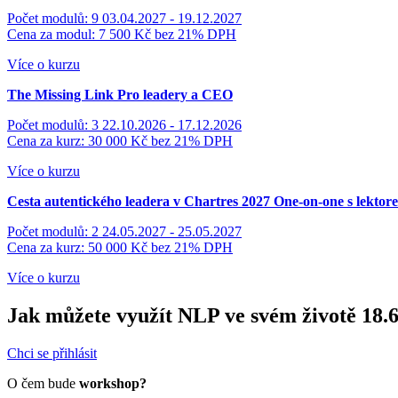
Počet modulů: 9
03.04.2027 - 19.12.2027
Cena za modul: 7 500 Kč
bez 21% DPH
Více o kurzu
The Missing Link
Pro leadery a CEO
Počet modulů: 3
22.10.2026 - 17.12.2026
Cena za kurz: 30 000 Kč
bez 21% DPH
Více o kurzu
Cesta autentického leadera v Chartres 2027
One-on-one s lektor
Počet modulů: 2
24.05.2027 - 25.05.2027
Cena za kurz: 50 000 Kč
bez 21% DPH
Více o kurzu
Jak můžete využít NLP ve svém životě 18.
Chci se přihlásit
O čem bude
workshop?