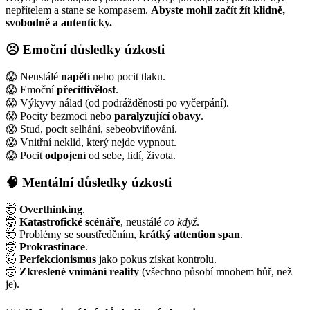
nepřítelem a stane se kompasem.
Abyste mohli začít žít klidně,
svobodně a autenticky.
😣 Emoční důsledky úzkosti
😱 Neustálé
napětí
nebo pocit tlaku.
😱 Emoční
přecitlivělost
.
😱 Výkyvy nálad (od podrážděnosti po vyčerpání).
😱 Pocity bezmoci nebo
paralyzující obavy
.
😱 Stud, pocit selhání, sebeobviňování.
😱 Vnitřní neklid, který nejde vypnout.
😱 Pocit
odpojení
od sebe, lidí, života.
🧠 Mentální důsledky úzkosti
🤯
Overthinking
.
🤯
Katastrofické scénáře
, neustálé
co když
.
🤯 Problémy se soustředěním,
krátký attention span
.
🤯
Prokrastinace
.
🤯
Perfekcionismus
jako pokus získat kontrolu.
🤯
Zkreslené vnímání reality
(všechno působí mnohem hůř, než
je).