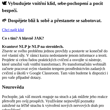
🕊️ Vybudujete vnitřní klid, sebe-pochopení a pocit
bezpečí.
🌱 Dospějete blíž k sobě a přestanete se sabotovat.
Chci najít klid
Co s tím? A hlavně JAK?
Kvantové NLP je NLP na steroidech.
Zbavte se svého problému jednou provždy a postavte se konečně do
své vlastní síly. V rámci kurzu nedostanete jenom informace a teorii.
Projdete si celou řadou praktických cvičení a osvojíte si nástroje,
které umožní vaši vnitřní transformaci. Po transformačním webináři
začnete pracovat svým vlastním tempem prostřednictvím zadaných
cvičení a úkolů v Google Classroom. Tam vám budeme k dispozici i
pro vaše případné dotazy.
Neurověda
Pochopíte, jak váš mozek reaguje na strach a jak můžete jeho reakce
přetvořit pro svůj prospěch. Využíváme nejnovější poznatky
založené na léčbě strachu k vytvoření nových nervových drah pro
sebevědomí.