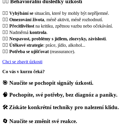
🏃‍♂️ Behaviorální důsledky úzkosti
💁‍♂️
Vyhýbání se
situacím, které by mohly být nepříjemné.
💁‍♂️
Omezování života
, méně aktivit, méně rozhodnutí.
💁‍♂️
Přecitlivělost
na kritiku, zpětnou vazbu nebo očekávání.
💁‍♂️ Nadměrná
kontrola
.
💁‍♂️
Nespavost, problémy s jídlem, zlozvyky, závislosti
.
💁‍♂️
Útěkové strategie
: práce, jídlo, alkohol...
💁‍♂️
Potřeba se ujišťovat
(reassurance).
Chci se zbavit úzkosti
Co vás v kurzu čeká?
🎯 Naučíte se pochopit signály úzkosti.
🧠 Pochopíte, své potřeby, bez diagnóz a paniky.
🛠️ Získáte konkrétní techniky pro nalezení klidu.
🔄 Naučíte se změnit své reakce.