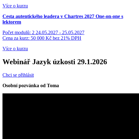
Více o kurzu
Cesta autentického leadera v Chartres 2027
One-on-one s
lektorem
Počet modulů: 2
24.05.2027 - 25.05.2027
Cena za kurz: 50 000 Kč
bez 21% DPH
Více o kurzu
Webinář Jazyk úzkosti 29.1.2026
Chci se přihlásit
Osobní pozvánka od Toma