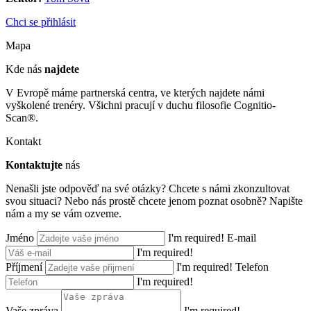
Chci se přihlásit
Mapa
Kde nás
najdete
V Evropě máme partnerská centra, ve kterých najdete námi
vyškolené trenéry. Všichni pracují v duchu filosofie Cognitio-
Scan®.
Kontakt
Kontaktujte
nás
Nenašli jste odpověď na své otázky? Chcete s námi zkonzultovat
svou situaci? Nebo nás prostě chcete jenom poznat osobně? Napište
nám a my se vám ozveme.
Jméno
I'm required!
E-mail
I'm required!
Příjmení
I'm required!
Telefon
I'm required!
Vaše zpráva
I'm required!