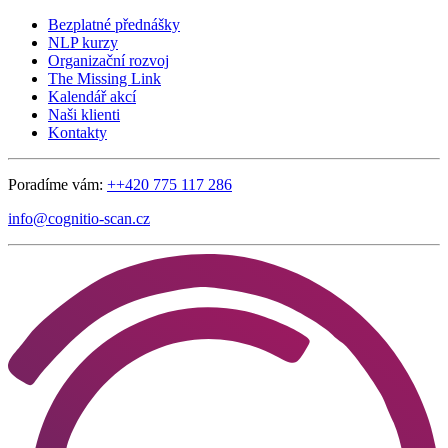
Bezplatné přednášky
NLP kurzy
Organizační rozvoj
The Missing Link
Kalendář akcí
Naši klienti
Kontakty
Poradíme vám:
++420 775 117 286
info@cognitio-scan.cz