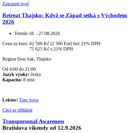
Zakoupit nyní
Retreat Thajsko: Když se Západ setká s Východem
2026
Termín
18. - 27.08.2026
Cena za kurz:
62 500 Kč (2 500 Eur)
bez 21% DPH
Cena za kurz:
75 625 Kč
s 21% DPH
Region Don Sak, Thajsko
Od 6:00 do 21:00
Jazyk výuky:
česky
Kapacita:
8 míst
Lektor:
Tom Sova
Chci se přihlásit
Transpersonal Awareness
Bratislava víkendy od 12.9.2026