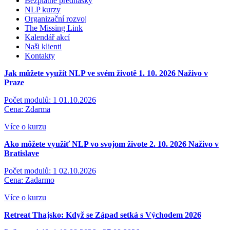
Bezplatné přednášky
NLP kurzy
Organizační rozvoj
The Missing Link
Kalendář akcí
Naši klienti
Kontakty
Jak můžete využít NLP ve svém životě 1. 10. 2026
Naživo v
Praze
Počet modulů: 1
01.10.2026
Cena: Zdarma
Více o kurzu
Ako môžete využiť NLP vo svojom živote 2. 10. 2026
Naživo v
Bratislave
Počet modulů: 1
02.10.2026
Cena: Zadarmo
Více o kurzu
Retreat Thajsko: Když se Západ setká s Východem 2026