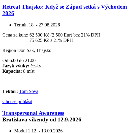
Retreat Thajsko: Když se Západ setká s Východem
2026
Termín
18. - 27.08.2026
Cena za kurz:
62 500 Kč (2 500 Eur)
bez 21% DPH
Cena za kurz:
75 625 Kč
s 21% DPH
Region Don Sak, Thajsko
Od 6:00 do 21:00
Jazyk výuky:
česky
Kapacita:
8 míst
Lektor:
Tom Sova
Chci se přihlásit
Transpersonal Awareness
Bratislava víkendy od 12.9.2026
Modul 1
12. - 13.09.2026