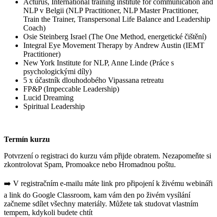
Acturus, International training institute for communication and
NLP v Belgii (NLP Practitioner, NLP Master Practitioner,
Train the Trainer, Transpersonal Life Balance and Leadership
Coach)
Osie Steinberg Israel (The One Method, energetické čištění)
Integral Eye Movement Therapy by Andrew Austin (IEMT
Practitioner)
New York Institute for NLP, Anne Linde (Práce s
psychologickými díly)
5 x účastník dlouhodobého Vipassana retreatu
FP&P (Impeccable Leadership)
Lucid Dreaming
Spiritual Leadership
Termín kurzu
Potvrzení o registraci do kurzu vám přijde obratem. Nezapomeňte si
zkontrolovat Spam, Promoakce nebo Hromadnou poštu.
➡️ V registračním e-mailu máte link pro připojení k živému webináři
a link do Google Classroom, kam vám den po živém vysílání
začneme sdílet všechny materiály. Můžete tak studovat vlastním
tempem, kdykoli budete chtít