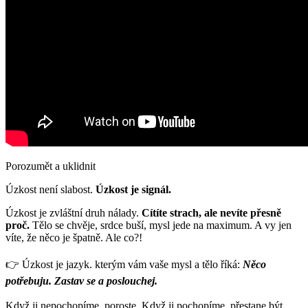
Porozumět a uklidnit
Úzkost není slabost.
Úzkost je signál.
Úzkost je zvláštní druh nálady.
Cítíte strach, ale nevíte přesně
proč.
Tělo se chvěje, srdce buší, mysl jede na maximum. A vy jen
víte, že něco je špatně. Ale co?!
👉 Úzkost je jazyk. kterým vám vaše mysl a tělo říká:
Něco
potřebuju. Zastav se a poslouchej.
Když ji nepochopíme, poroste. Když ji pochopíme, přestane být