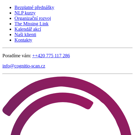
Bezplatné přednášky
NLP kurzy
Organizační rozvoj
The Missing Link
Kalendář akcí
Naši klienti
Kontakty
Poradíme vám:
++420 775 117 286
info@cognitio-scan.cz