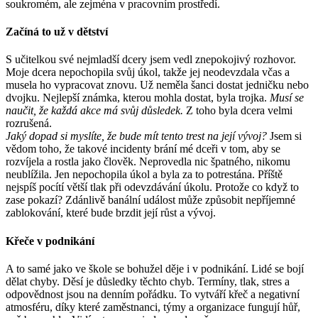
soukromém, ale zejména v pracovním prostředí.
Začíná to už v dětství
S učitelkou své nejmladší dcery jsem vedl znepokojivý rozhovor.
Moje dcera nepochopila svůj úkol, takže jej neodevzdala včas a
musela ho vypracovat znovu. Už neměla šanci dostat jedničku nebo
dvojku. Nejlepší známka, kterou mohla dostat, byla trojka.
Musí se
naučit, že každá akce má svůj důsledek.
Z toho byla dcera velmi
rozrušená.
Jaký dopad si myslíte, že bude mít tento trest na její vývoj?
Jsem si
vědom toho, že takové incidenty brání mé dceři v tom, aby se
rozvíjela a rostla jako člověk. Neprovedla nic špatného, nikomu
neublížila. Jen nepochopila úkol a byla za to potrestána. Příště
nejspíš pocítí větší tlak při odevzdávání úkolu. Protože co když to
zase pokazí? Zdánlivě banální událost může způsobit nepříjemné
zablokování, které bude brzdit její růst a vývoj.
Křeče v podnikání
A to samé jako ve škole se bohužel děje i v podnikání. Lidé se bojí
dělat chyby. Děsí je důsledky těchto chyb. Termíny, tlak, stres a
odpovědnost jsou na denním pořádku. To vytváří křeč a negativní
atmosféru, díky které zaměstnanci, týmy a organizace fungují hůř,