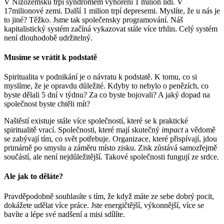
V Nizozemsku trpí syndromem vyhoření 1 milion lidí. V
17milionové zemi. Další 1 milion trpí depresemi. Myslíte, že u nás je
to jiné? Těžko. Jsme tak společensky programování. Náš
kapitalistický systém začíná vykazovat stále více trhlin. Celý systém
není dlouhodobě udržitelný.
Musíme se vrátit k podstatě
Spiritualita v podnikání je o návratu k podstatě. K tomu, co si
myslíme, že je opravdu důležité. Kdyby to nebylo o penězích, co
byste dělali 5 dní v týdnu? Za co byste bojovali? A jaký dopad na
společnost byste chtěli mít?
Naštěstí existuje stále více společností, které se k praktické
spiritualitě vrací. Společnosti, které mají skutečný
impact
a vědomě
se zabývají tím, co svět potřebuje. Organizace, které přispívají, jdou
primárně po smyslu a záměru místo zisku. Zisk zůstává samozřejmě
součástí, ale není nejdůležitější. Takové společnosti fungují ze srdce.
Ale jak to děláte?
Pravděpodobně souhlasíte s tím, že když máte ze sebe dobrý pocit,
dokážete udělat více práce. Jste energičtější, výkonnější, více se
bavíte a lépe své nadšení a misi sdílíte.