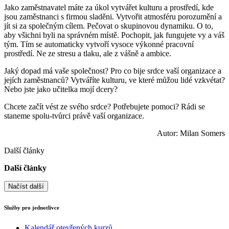
Jako zaměstnavatel máte za úkol vytvářet kulturu a prostředí, kde
jsou zaměstnanci s firmou sladěni. Vytvořit atmosféru porozumění a
jít si za společným cílem. Pečovat o skupinovou dynamiku. O to,
aby všichni byli na správném místě. Pochopit, jak fungujete vy a váš
tým. Tím se automaticky vytvoří vysoce výkonné pracovní
prostředí. Ne ze stresu a tlaku, ale z vášně a ambice.
Jaký dopad má vaše společnost? Pro co bije srdce vaší organizace a
jejích zaměstnanců? Vytváříte kulturu, ve které můžou lidé vzkvétat?
Nebo jste jako učitelka mojí dcery?
Chcete začít vést ze svého srdce? Potřebujete pomoci? Rádi se
staneme spolu-tvůrci právě vaší organizace.
Autor: Milan Somers
Další články
Další články
Načíst další
Služby pro jednotlivce
Kalendář otevřených kurzů