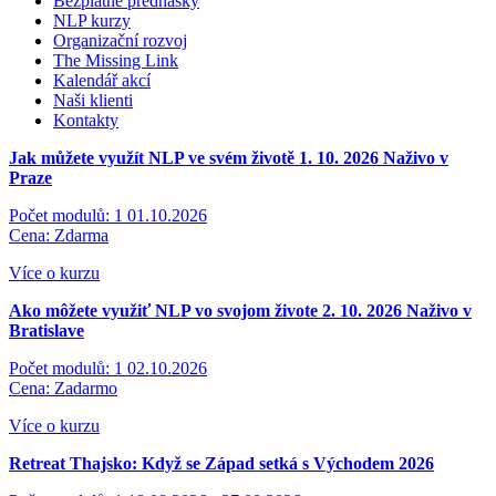
Bezplatné přednášky
NLP kurzy
Organizační rozvoj
The Missing Link
Kalendář akcí
Naši klienti
Kontakty
Jak můžete využít NLP ve svém životě 1. 10. 2026
Naživo v
Praze
Počet modulů: 1
01.10.2026
Cena: Zdarma
Více o kurzu
Ako môžete využiť NLP vo svojom živote 2. 10. 2026
Naživo v
Bratislave
Počet modulů: 1
02.10.2026
Cena: Zadarmo
Více o kurzu
Retreat Thajsko: Když se Západ setká s Východem 2026